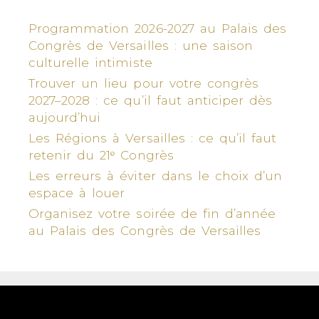
Programmation 2026-2027 au Palais des
Congrès de Versailles : une saison
culturelle intimiste
Trouver un lieu pour votre congrès
2027–2028 : ce qu’il faut anticiper dès
aujourd’hui
Les Régions à Versailles : ce qu’il faut
retenir du 21ᵉ Congrès
Les erreurs à éviter dans le choix d’un
espace à louer
Organisez votre soirée de fin d’année
au Palais des Congrès de Versailles