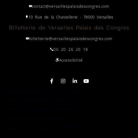
contact@versaillespalaisdescongres.com
10 Rue de la Chancellerie - 78000 Versailles
Billetterie de Versailles Palais des Congres
billetterie@versaillespalaisdescongres.com
06 20 26 20 18
Accessibilité
Plan du site
Location salle Saint-Quentin-en-Yvelines
Location salle Montigny-le-Bretonneux
Location de salle à Vélizy Villacoublay
Location de salle à Guyancourt
Location de salle à Voisins le Bretonneux