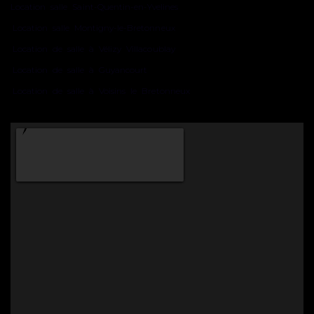
Location salle Saint-Quentin-en-Yvelines
Location salle Montigny-le-Bretonneux
Location de salle à Vélizy Villacoublay
Location de salle à Guyancourt
Location de salle à Voisins le Bretonneux