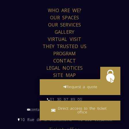
WHO ARE WE?
OUR SPACES
OUR SERVICES
GALLERY
VIRTUAL VISIT
THEY TRUSTED US
PROGRAM
CONTACT
LEGAL NOTICES
SITE MAP
Request a quote
Request a quote
01 30 97 89 00
Direct access to the ticket
contact@versaillespalaisdescongres.com
office
10 Rue de la Chancellerie - 78 000 Versailles