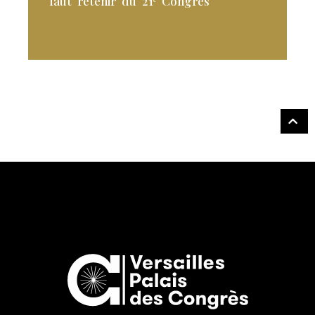
faut retenir du 21ᵉ Congrès