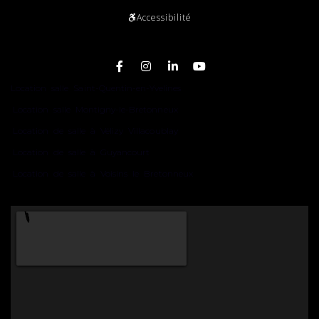
Accessibilité
Plan du site
Location salle Saint-Quentin-en-Yvelines
Location salle Montigny-le-Bretonneux
Location de salle à Vélizy Villacoublay
Location de salle à Guyancourt
Location de salle à Voisins le Bretonneux