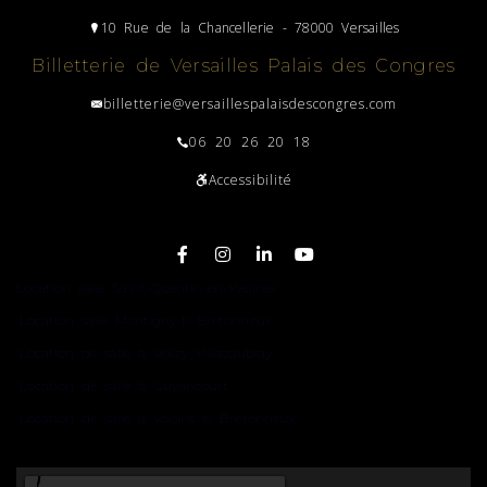
10 Rue de la Chancellerie - 78000 Versailles
Billetterie de Versailles Palais des Congres
billetterie@versaillespalaisdescongres.com
06 20 26 20 18
Accessibilité
Plan du site
Location salle Saint-Quentin-en-Yvelines
Location salle Montigny-le-Bretonneux
Location de salle à Vélizy Villacoublay
Location de salle à Guyancourt
Location de salle à Voisins le Bretonneux