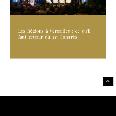
Les Régions à Versailles : ce qu’il
faut retenir du 21ᵉ Congrès