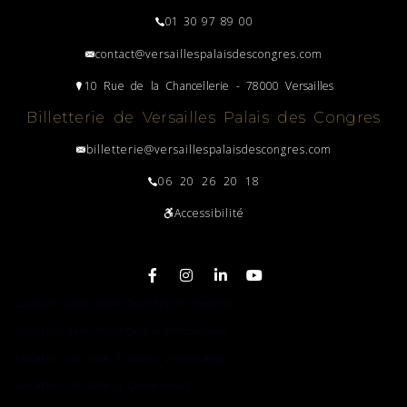
01 30 97 89 00
contact@versaillespalaisdescongres.com
10 Rue de la Chancellerie - 78000 Versailles
Billetterie de Versailles Palais des Congres
billetterie@versaillespalaisdescongres.com
06 20 26 20 18
Accessibilité
Plan du site
Location salle Saint-Quentin-en-Yvelines
Location salle Montigny-le-Bretonneux
Location de salle à Vélizy Villacoublay
Location de salle à Guyancourt