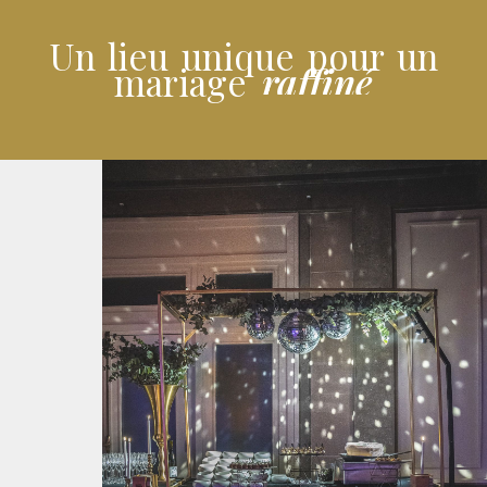
Un lieu unique pour un
r
a
f
f
i
n
é
mariage