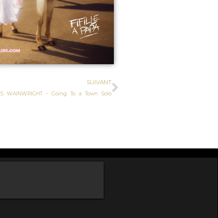
SUIVANT
S WAINWRIGHT – Going To a Town Solo