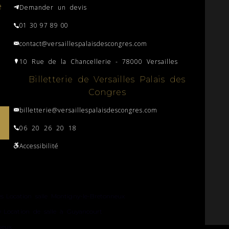
e
Demander un devis
01 30 97 89 00
contact@versaillespalaisdescongres.com
10 Rue de la Chancellerie - 78000 Versailles
Billetterie de Versailles Palais des
Congres
billetterie@versaillespalaisdescongres.com
06 20 26 20 18
Accessibilité
es
Location salle Montigny-le-Bretonneux
y
Location de salle à Guyancourt
neux