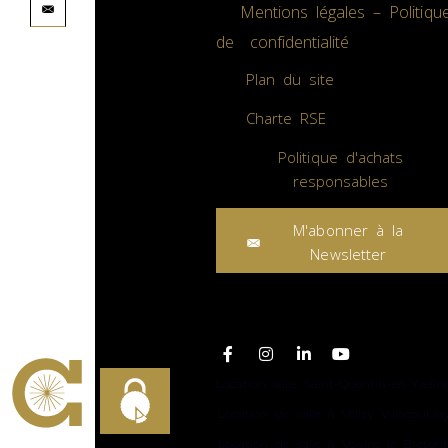
Mentions légales – Politiqu
de confidentialité
Plan du site
Charte RSE
Politique d'achats
responsables
M'abonner à la
Newsletter
Plan du site
Location salle Saint-Quentin-en-Yvelin
Location de salle à Vélizy Villacoubla
Location de salle à Voisins le Breton