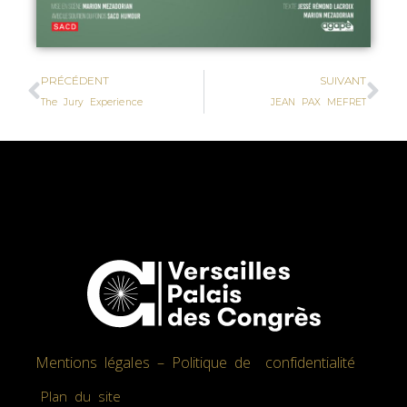
PRÉCÉDENT
SUIVANT
The Jury Experience
JEAN PAX MEFRET
Mentions légales – Politique de confidentialité
Plan du site