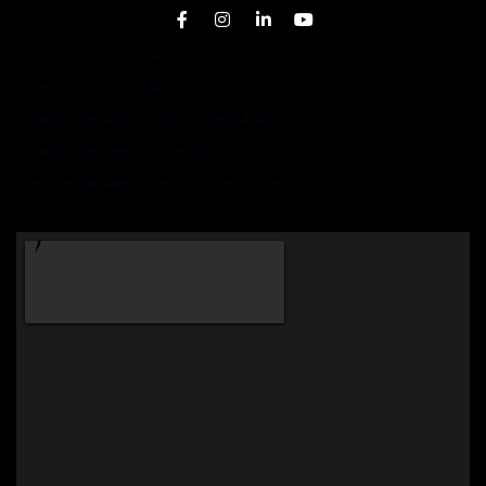
Location salle Saint-Quentin-en-Yvelines
Location salle Montigny-le-Bretonneux
Location de salle à Vélizy Villacoublay
Location de salle à Guyancourt
Location de salle à Voisins le Bretonneux