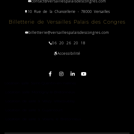
contact@versaillespalaisdescongres.com
10 Rue de la Chancellerie - 78000 Versailles
Billetterie de Versailles Palais des Congres
billetterie@versaillespalaisdescongres.com
06 20 26 20 18
Accessibilité
Plan du site
Location salle Saint-Quentin-en-Yvelines
Location salle Montigny-le-Bretonneux
Location de salle à Vélizy Villacoublay
Location de salle à Guyancourt
Location de salle à Voisins le Bretonneux