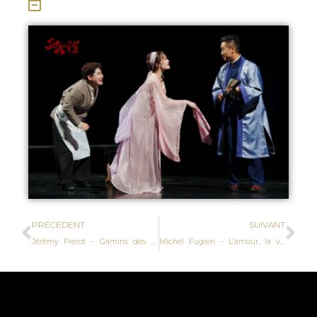
PRÉCÉDENT
SUIVANT
Jérémy Frerot – Gamins des Sables
Michel Fugain – L’amour, la vie, etc.