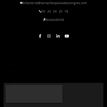
billetterie@versaillespalaisdescongres.com
06 20 26 20 18
Accessibilité
Plan du site
Location salle Saint-Quentin-en-Yvelines
Location salle Montigny-le-Bretonneux
Location de salle à Vélizy Villacoublay
Location de salle à Guyancourt
Location de salle à Voisins le Bretonneux