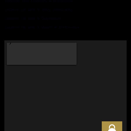
Location salle Montigny-le-Bretonneux
Location de salle à Vélizy Villacoublay
Location de salle à Guyancourt
Location de salle à Voisins le Bretonneux