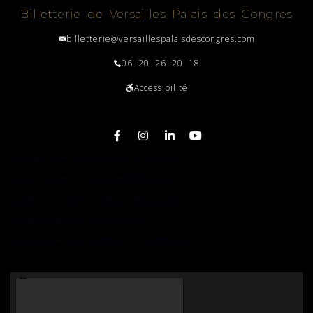
Billetterie de Versailles Palais des Congres
billetterie@versaillespalaisdescongres.com
06 20 26 20 18
Accessibilité
Plan du site
Location salle Saint-Quentin-en-Yvelines
Location salle Montigny-le-Bretonneux
Location de salle à Vélizy Villacoublay
Location de salle à Guyancourt
Location de salle à Voisins le Bretonneux