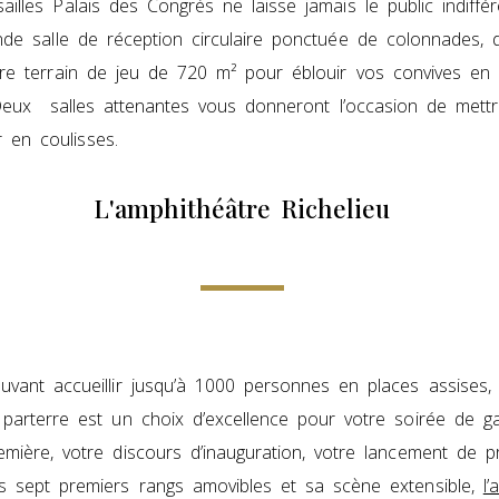
illes Palais des Congrès ne laisse jamais le public indiffé
de salle de réception circulaire ponctuée de colonnades, d’
re terrain de jeu de 720 m² pour éblouir vos convives en a
 Deux salles attenantes vous donneront l’occasion de mettr
en coulisses.
L'amphithéâtre Richelieu
uvant accueillir jusqu’à 1000 personnes en places assises
 parterre est un choix d’excellence pour votre soirée de ga
emière, votre discours d’inauguration, votre lancement de 
s sept premiers rangs amovibles et sa scène extensible,
l