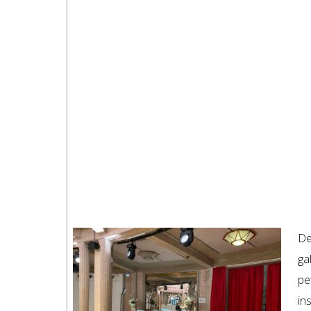
De
ga
pe
in