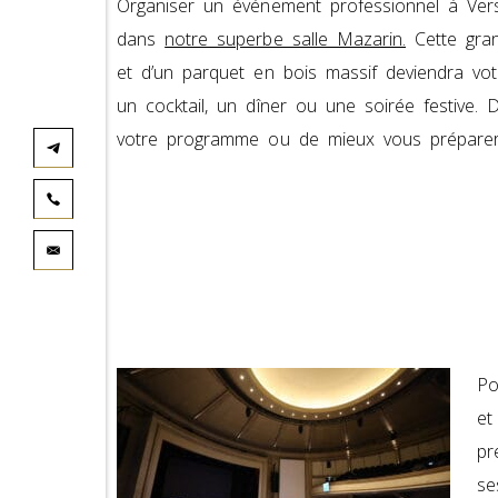
Organiser un événement professionnel à Versa
dans
notre superbe salle Mazarin.
Cette gran
et d’un parquet en bois massif deviendra vot
un cocktail, un dîner ou une soirée festive.
votre programme ou de mieux vous préparer 
Po
et
pr
se